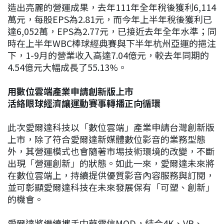
造出亮麗的營運成果，去年111年全年稅後獲利6,114
萬元，每股EPS為2.81元，而今年上半年稅後獲利已
達6,052萬，EPS為2.77元，已接近去年全年水準；同
時在上半年WBC棒球經典賽與下半年杭州亞運的挹注
下，1-9月的營業收入高達7.04億元，較去年同期的
4.54億元大幅成長了55.13%。
用數位雲端產業申請創新版上市
活絡眼球經濟讓運動賽事轉播正向循環
此次愛爾達科技以「數位雲端」產業申請台灣創新版
上市，除了符合愛爾達新媒體數位影音的業務型態
外，其營運模式也會隨著市埸技術環境的改變，不斷
出現「營運創新」的狀態。如此一來，愛爾達未來將
在數位雲端上，持續提供優質影音內容服務與訂閱，
並可彰顯愛爾達科技在未來發展保有「可塑、創新」
的機會。
愛爾達將繼續攜手中華電信MOD，結合4K、VR、