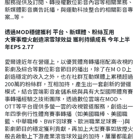
服務提供及訂閱、轉授權數位影音內容等相關業務、
新媒體影音廣告託播，與運動科技整合的相關影音專
案...等。
透過MOD穩健獲利 平台、新媒體、粉絲互用
大賽事煙火創造滾雪球效益 獲利持續成長 今年上半
年EPS 2.77
愛爾達近年在營運上，以優質體育轉播搭配高收視的
影劇及綜合等數位影音節目的播出，除了在M O D上
創造穩定的收入之外，也在社群互動媒體上累積超過
200萬的粉絲群，互相加持，產生出一套創新的營運
模式，結合雲端影音倉儲系統與具有大型國際體育賽
事轉播經驗之技術團隊，透過數位雲端在MOD、
OTT等平台提供多螢一雲的收視管道服務，創造出一
年四季例行性體育賽事轉播（如美國職棒、美國職
籃、中華職棒、BWF羽球賽、歐洲職業足球賽…)與
影劇節目的穩定獲利貢獻，再加上大型賽事如放煙火
般去啟動上下游產業滾雪球效益的加持，屢屢都能創