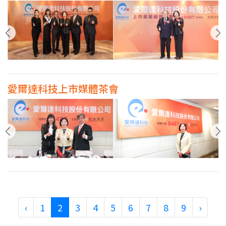
愛爾達科技上市媒體茶會
‹
1
2
3
4
5
6
7
8
9
›