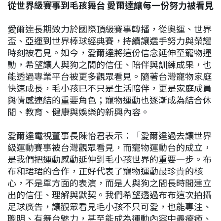
從世界級賽事到毛孩舞台 愛爾達讓每一份努力被看見
愛爾達長期致力於國際頂級賽事轉播，從奧運、世界
盃、亞運到世界棒球經典賽，持續讓選手努力與榮耀
時刻被看見。如今，愛爾達將這份信念延伸至寵物運
動，希望讓人與狗之間的信任、陪伴與訓練成果，也
能透過專業平台被更多觀眾看見。隨著台灣寵物家庭
快速成長，毛小孩已不只是生活陪伴，更是家庭成員
與情感連結的重要角色；寵物運動也逐漸成為結合休
閒、教育、健康與娛樂的新興內容。
愛爾達電視董事長陳怡君表示：「愛爾達過去讓世界
級運動賽事被台灣觀眾看見，而寵物運動台的成立，
是我們把運動感動延伸到毛小孩世界的重要一步。布
布和珺珺的合作，正好代表了寵物運動最珍貴的核
心，不是單方面的表演，而是人與狗之間長時間建立
出的信任、理解與默契。我們希望透過布布這次拍攝
足球廣告，讓觀眾看見毛小孩不只可愛，也能專注、
聰明、有舞台魅力，甚至能成為運動內容中最療癒、