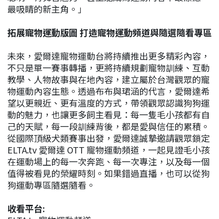
最吸睛的新主角。」
拓展寵物運動版圖 打造寵物運動頻道與隨選隨看專區
未來，愛爾達寵物運動台將持續推出更多精彩內容，
不只是單一賽事轉播，更將持續規劃寵物訓練、互動
教學、人物故事與在地內容，建立屬於台灣觀眾的寵
物運動內容生態。透過布布與珺涵的代言，愛爾達希
望以更親近、更有溫度的方式，帶領觀眾認識狗狗運
動的魅力，也讓更多飼主看見：每一隻毛小孩都有自
己的天賦，每一段訓練背後，都是愛與信任的累積。
從國際頂級犬類賽事出發，愛爾達誠摯邀請觀眾鎖定
ELTA.tv 愛爾達 OTT 寵物運動頻道，一起見證毛小孩
在運動場上的每一次奔跑、每一次專注，以及每一個
值得被看見的榮耀時刻。如果錯過直播，也可以從狗
狗運動專區隨選隨看。
收看平台: