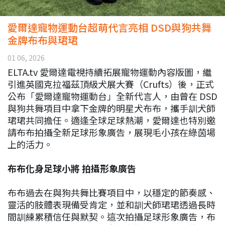
愛爾達寵物運動台超萌代言亮相 DSD與狗共舞
金牌布布與珺珺
01 06, 2026
ELTA.tv 愛爾達電視持續拓展寵物運動內容版圖，繼
引進英國克拉福茲頂級犬展大賽（Crufts）後，正式
公布「愛爾達寵物運動台」全新代言人，由曾在 DSD
與狗共舞項目中拿下金牌的明星犬布布，攜手訓犬師
珺珺共同擔任。適逢全球足球熱潮，愛爾達也特別邀
請布布拍攝全新足球形象廣告，展現毛小孩在綠茵場
上的活力。
布布化身足球小將 拍攝形象廣告
布布過去在與狗共舞比賽項目中，以穩定的節奏感、
靈活的肢體表現備受肯定，並和訓犬師珺珺透過長時
間訓練累積信任與默契。這次拍攝足球形象廣告，布